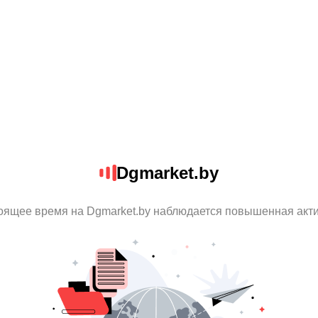
Dgmarket.by
оящее время на Dgmarket.by наблюдается повышенная акт