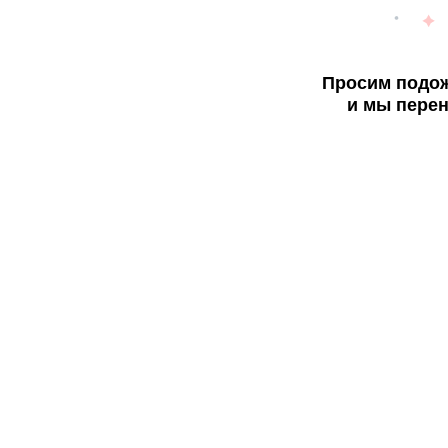
Просим подож
и мы перен